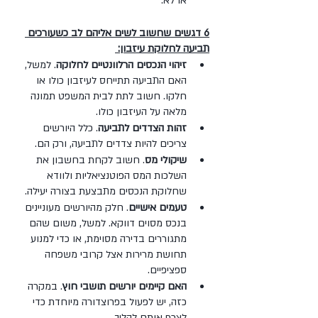
או לא. 
6 דגשים שחשוב לשים אליהם לב כשעורכים 
תביעה לחלוקת עיזבון: 
זיהוי הנכסים הרלוונטיים לחלוקה
. למשל, 
האם התביעה תתייחס לעיזבון כולו או 
חלקו. חשוב לתת לבית המשפט תמונה 
מלאה על העיזבון כולו.
זהות הצדדים לתביעה
. כלל היורשים 
צריכים להיות צדדים לתביעה, ורק הם.
שיקולי מס
. חשוב לקחת בחשבון את 
השלכות המס הפוטנציאליות ולוודא 
שחלוקת הנכסים מתבצעת בצורה יעילה. 
טעמים אישיים
. חלק מהיורשים מעוניינים 
בנכס מסוים דווקא. למשל, משום שהם 
מתגוררים בדירה מסוימת, או כדי למנוע 
תחושת מרירות אצל קרובי משפחה 
ספציפיים.
האם קיימים יורשים תושבי חוץ
. במקרה 
כזה, יש לפעול בפרוצדורה מיוחדת כדי 
לצרף אותם להליך.