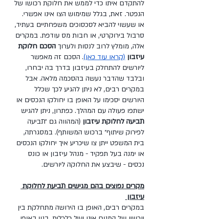
להתקדם איתו כדי לממש את חלוקת רכושו של 
הנפטר. זאת, בגלל שמימוש הצו אינו אפשרי. 
או שעשוי להביא לסכסוכים משפחתיים בעתיד, 
סרבול בירוקרטי, או חבות מס עודפת. במקרים 
אלה, מומלץ לרוב לנסות ולערוך 
הסכם חלוקת 
עיזבון
(קראו עוד כאן)
. הסכם זה מאפשר 
ליורשים להתחלק בעיזבון בדרך בה יבחרו, 
ובלבד שהדבר נעשה בהסכמה מלאה. אבל 
במקרים רבים, לא ניתן להגיע לכך שכלל 
היורשים יסכימו על האופן בו יחולקו הנכסים או 
ישתפו פעולה עם המהלך. כפתרון, ניתן להגיש 
תביעה לחלוקת עיזבון
 (המהווה גם ״תביעה 
לפירוק שיתוף״ ברכוש המשותף). במסגרתה, 
בית המשפט ייתן צו שיכריע איך יחולקו הנכסים 
או ימנה בעל תפקיד - מנהל עיזבון או כונס 
נכסים - שיבצע את החלוקה ליורשים.
מקרים נפוצים בהם מגישים תביעת לחלוקת 
עיזבון 
במקרים רבים, האופן בו הירושה מתחלקת בין 
יורשיו של המנוח אינו יעיל כלכלית, בנוי באופן 