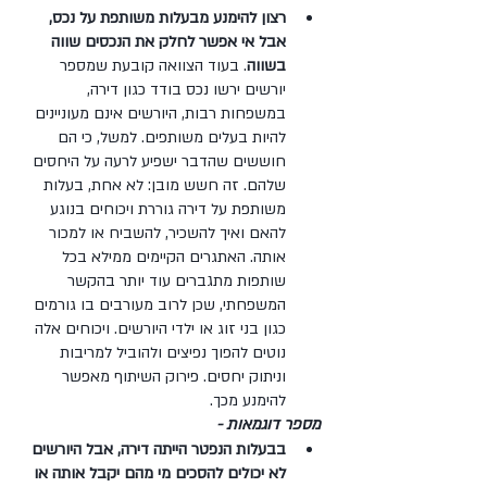
רצון להימנע מבעלות משותפת על נכס, 
אבל אי אפשר לחלק את הנכסים שווה 
בשווה
. בעוד הצוואה קובעת שמספר 
יורשים ירשו נכס בודד כגון דירה, 
במשפחות רבות, היורשים אינם מעוניינים 
להיות בעלים משותפים. למשל, כי הם 
חוששים שהדבר ישפיע לרעה על היחסים 
שלהם. זה חשש מובן: לא אחת, בעלות 
משותפת על דירה גוררת ויכוחים בנוגע 
להאם ואיך להשכיר, להשביח או למכור 
אותה. האתגרים הקיימים ממילא בכל 
שותפות מתגברים עוד יותר בהקשר 
המשפחתי, שכן לרוב מעורבים בו גורמים 
כגון בני זוג או ילדי היורשים. ויכוחים אלה 
נוטים להפוך נפיצים ולהוביל למריבות 
וניתוק יחסים. פירוק השיתוף מאפשר 
להימנע מכך.
מספר דוגמאות -
בבעלות הנפטר הייתה דירה, אבל היורשים 
לא יכולים להסכים מי מהם יקבל אותה או 