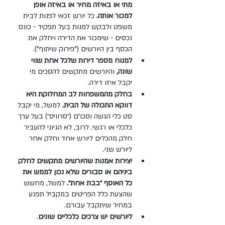
מתי או באיזה מחיר או באיזה אופן 
למכור אותה.
 כל יורש זכאי לפנות לבית 
משפט ולבקש למנות בעל תפקיד - כונס 
נכסים - שימכור את הדירה ויחלק את 
הכסף בין היורשים ("פירוק שיתוף"). 
למנוח מספר דירות שלכל אחת שווי 
שונה, 
והיורשים מתקשים להסכים מי 
יקבל איזו דירה. 
בחלק מהמשפחות לב המחלוקת היא 
דווקא התכולה של הבית.
 למשל, מי יקבל 
סט כלי הגשה וסכו״ם (״סרוויס״) בעל ערך 
כלכלי או רגשי. לרוב, לא הגיוני להעביר 
חלק מהכלים ליורש אחד וחלק אחר 
ליורש שני. 
יצירות אמנות שהיורשים מתקשים לחלק 
ביניהם או סבורים שלא נכון לממש את 
כל האוסף ״בבת אחת״. 
למשל, מחשש 
שהצעת כלל הפריטים במקביל תפגע 
במחיר שיתקבל עבורם. 
ליורשים יש צרכים כלכליים שונים
. 