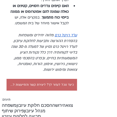
האם קיימים צדדים חסויים, קטינים או 
כאלה שמונה להם אפוטרופוס או ממונה 
בייפוי כוח מתמשך
. במקרים אלה, יש 
לקבל אישור מיוחד של בית המשפט.
עו"ד רויטל כרם
 מלווה יחידים ומשפחות 
בהסדרת ההורשה ותביעות לחלוקת עיזבון. 
לעו"ד רויטל כרם נסיון של למעלה מ-30 שנה 
בליווי לקוחותיה דרך כלל נקודות הציון 
המשמעותיות בחיים, ובפרט בהסכמי ממון, 
נישואין, גירושין, אימוץ, הורות, נאמנויות, 
צוואות ומימוש ירושות.
כיצד נוכל לעזור לך? ליצירת קשר והתייעצות לחצו כאן
תיוגים:
צוואה
ירושה
הסכם חלוקת עיזבון
משפחה
מנהל עיזבון
פירוק שיתוף
תביעה לחלוקת עיזבון