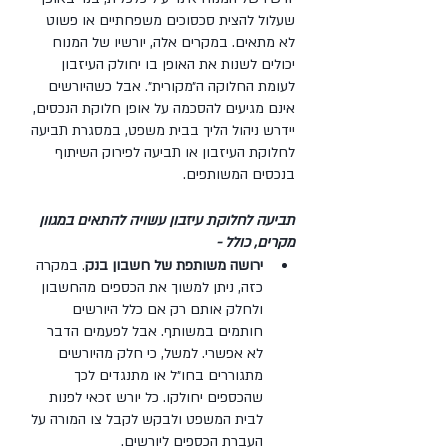
שעלול להצית סכסוכים משפחתיים או פשוט 
לא מתאים. במקרים אלה, יורשיו של המנוח 
יכולים לשנות את האופן בו יחולק העיזבון 
לעומת החלוקה ה״מקורית״. אבל כשהיורשים 
אינם מגיעים להסכמה על אופן חלוקת הנכסים, 
יידרש ניהול הליך בבית משפט, במסגרת תביעה 
לחלוקת העיזבון או תביעה לפירוק השיתוף 
בנכסים המשותפים.
תביעה לחלוקת עיזבון עשויה להתאים במגוון 
מקרים, כולל - 
ירושה משותפת של חשבון בנק
. במקרה 
כזה, ניתן למשוך את הכספים מהחשבון 
ולחלק אותם רק אם כלל היורשים 
חותמים במשותף. אבל לפעמים הדבר 
לא אפשרי. למשל, כי חלק מהיורשים 
מתגוררים בחו״ל או מתנגדים לכך 
שהכספים יחולקו. כל יורש זכאי לפנות 
לבית המשפט ולבקש לקבל צו המורה על 
העברת הכספים ליורשים.