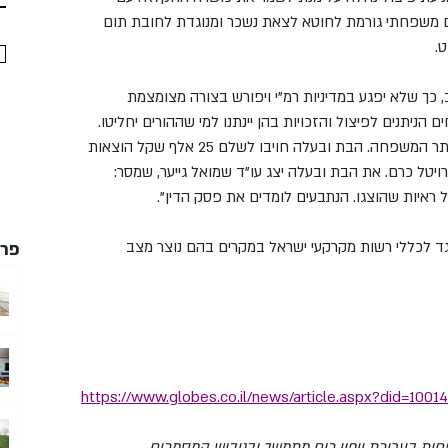
 משפחתי גורמת לחוטא לצאת נשכר ומנוגדת לחובת תום 
ט.
 כך שלא יפגע במדיניות רמ"י ויפורש בצורה מצומצמת 
ניתנים לפיצול והזכויות בהן יינתנו למי שההורים יחליטו. 
ואם לא ניתן לפצל, הבת ובעלה יפצו את יתר המשפחה. הבת ובעלה חויבו לשלם 25 אלף שקל הוצאות 
טל כרם. את הבת ובעלה יצג עו"ד שמואל גייער, שמסר: 
ראיות שהוצגו. הנתבעים לומדים את פסק הדין".
גד לכללי רשות מקרקעי ישראל במקרים בהם נוצר מצב 
פרס
https://www.globes.co.il/news/article.aspx?did=1001
שפחות בעריכת ייפוי כוח מתמשך ובגיבוש המסמכים 