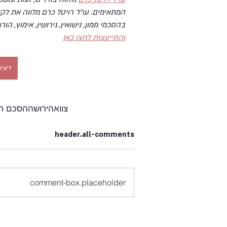
המתאימים. עו"ד רויטל כרם מלווה את לקו
בהסכמי ממון, נישואין, גירושין, אימוץ, הורו
והתייעצות
לחצו כאן
ליציר
צוואה
ירושה
הסכם חל
header.all-comments
comment-box.placeholder