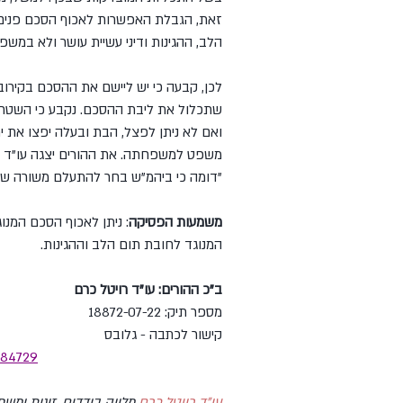
זאת, הגבלת האפשרות לאכוף הסכם פנים
הלב, ההגינות ודיני עשיית עושר ולא במשפ
לכן, קבעה כי יש ליישם את ההסכם בקירוב,
שתכלול את ליבת ההסכם. נקבע כי השטחים ה
משפט למשפחתה. את ההורים יצגה עו"ד רוי
"דומה כי ביהמ"ש בחר להתעלם משורה של 
משמעות הפסיקה
: ניתן לאכוף הסכם המנו
המנוגד לחובת תום הלב וההגינות.
ב"כ ההורים: עו"ד רויטל כרם
מספר תיק: 18872-07-22
קישור לכתבה - גלובס
484729
עו"ד רויטל כרם
 מלווה בודדים, זוגות ומ