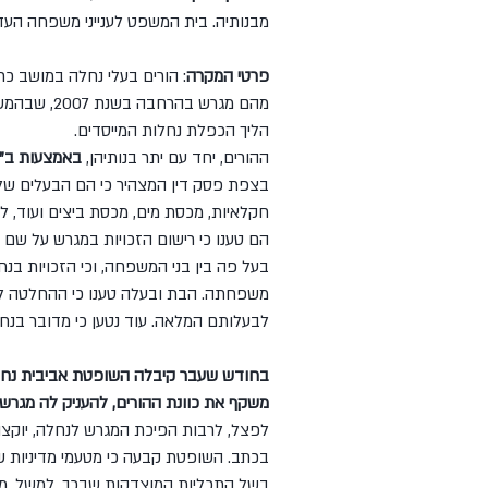
מבנותיה. בית המשפט לענייני משפחה הע
פרטי המקרה
: הורים בעלי נחלה במושב כר
מהם מגרש בה
הליך הכפלת נחלות המייסדים.
ההורים, יחד עם יתר בנותיהן, 
באמצעות ב"כ 
בצפת פסק דין המצהיר כי הם הבעלים של ה
הם טענו כי רישום הזכויות במגרש על שם 
בעל פה בין בני המשפחה, וכי הזכויות בנ
משפחתה. הבת ובעלה טענו כי ההחלטה ל
לבעלותם המלאה. עוד נטען כי מדובר בנח
בחודש שעבר קיבלה השופטת אביבית נחמי
משקף את כוונת ההורים, להעניק לה מגר
לפצל, לרבות הפיכת המגרש לנחלה, יוקצ
בכתב. השופטת קבעה כי מטעמי מדיניות שי
בשל התכליות המוצדקות שבכך. למשל, מנ