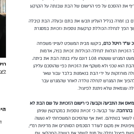
דיף את ההסכם על פני הרישום של הבת שבנתה על הקרקע
ם בן זמרה בגליל העליון תבעו את בתם ובעלה. הבת קיבלה 
רחבה בשנת 2007, שבהמשך הפך לנחלה הכוללת קרקעות נוספות וזכויות במסגרת 
עו"ד רויטל כרם,
 ביקשו מבית המשפט לענייני משפחה 
זכויות הנלוות לנחלה הכוללות זכויות בניה, אדמות 
חקלאיות, מכסת מים, מכסת ביצים ועוד, למעט המגרש ששטחו 1.08 דונם עליו בנתה הבת את ביתה. 
רוי
הבת הוא טכני ולא משקף את הזכויות כפי שהוסכם עליהן 
ליצ
חלה מוחזקות על ידי הבת בנאמנות בלבד עבור שאר 
הפוך את המגרש לנחלה נולדה לאחר שהמגרש עבר 
לה עצמאית שלא ניתנת לפיצול.
אס את התביעה וקבעה כי רישום הזכויות על שם הבת לא 
היש
ש בהרחבה
. עוד קבעה כי זכויות נוספות במקרקעין שניתן 
ו לשאר בנותיהם. זאת אף שהסיכום המשפחתי לא נעשה 
ד
פוטית אין מקום לעודד הסכמים הסותרים את מדיניות רמ"י, 
יעת פיצול נחלה על מנת לשמר את כושרה החקלאי. עם 